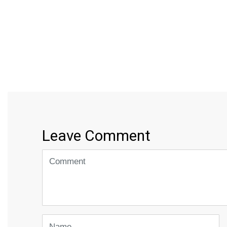
Leave Comment
<b>Comment</b>
(
*
)
Name