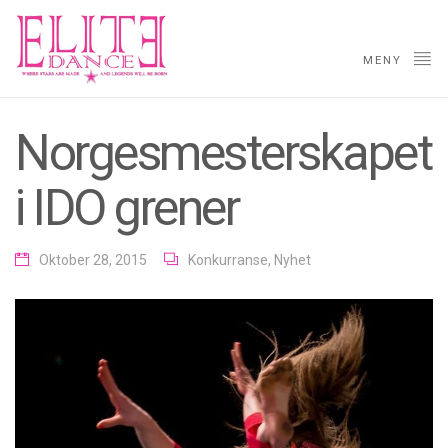
MENY
Norgesmesterskapet
i IDO grener
Oktober 28, 2015
Konkurranse
,
Nyhet