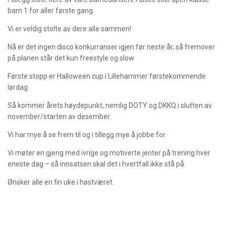
barn 1 for aller første gang.
Vi er veldig stolte av dere alle sammen!
Nå er det ingen disco konkurranser igjen før neste år, så fremover
på planen står det kun freestyle og slow.
Første stopp er Halloween cup i Lillehammer førstekommende
lørdag.
Så kommer årets høydepunkt, nemlig DOTY og DKKQ i slutten av
november/starten av desember.
Vi har mye å se frem til og i tillegg mye å jobbe for.
Vi møter en gjeng med ivrige og motiverte jenter på trening hver
eneste dag – så innsatsen skal det i hvertfall ikke stå på.
Ønsker alle en fin uke i høstværet.